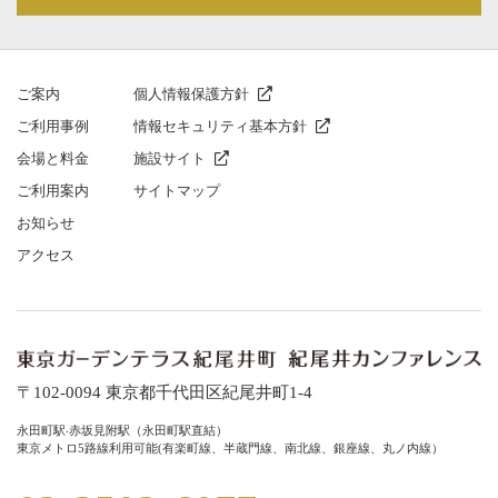
ご案内
個人情報保護方針
ご利⽤事例
情報セキュリティ基本方針
会場と料⾦
施設サイト
ご利⽤案内
サイトマップ
お知らせ
アクセス
〒102-0094 東京都千代⽥区紀尾井町1-4
永⽥町駅‧⾚坂⾒附駅（永⽥町駅直結）
東京メトロ5路線利⽤可能(有楽町線、半蔵⾨線、南北線、銀座線、丸ノ内線）