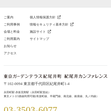
ご案内
個人情報保護方針
ご利⽤事例
情報セキュリティ基本方針
会場と料⾦
施設サイト
ご利⽤案内
サイトマップ
お知らせ
アクセス
〒102-0094 東京都千代⽥区紀尾井町1-4
永⽥町駅‧⾚坂⾒附駅（永⽥町駅直結）
東京メトロ5路線利⽤可能(有楽町線、半蔵⾨線、南北線、銀座線、丸ノ内線）
03-3503-6077