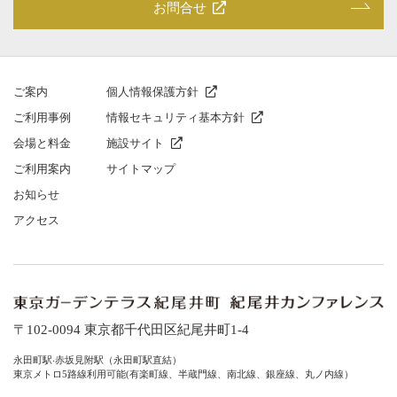
お問合せ
ご案内
個人情報保護方針
ご利⽤事例
情報セキュリティ基本方針
会場と料⾦
施設サイト
ご利⽤案内
サイトマップ
お知らせ
アクセス
〒102-0094 東京都千代⽥区紀尾井町1-4
永⽥町駅‧⾚坂⾒附駅（永⽥町駅直結）
東京メトロ5路線利⽤可能(有楽町線、半蔵⾨線、南北線、銀座線、丸ノ内線）