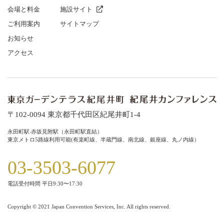
会場と料⾦
施設サイト
ご利⽤案内
サイトマップ
お知らせ
アクセス
〒102-0094 東京都千代⽥区紀尾井町1-4
永⽥町駅‧⾚坂⾒附駅（永⽥町駅直結）
東京メトロ5路線利⽤可能(有楽町線、半蔵⾨線、南北線、銀座線、丸ノ内線）
03-3503-6077
電話受付時間 平⽇9:30〜17:30
Copyright © 2021 Japan Convention Services, Inc. All rights reserved.